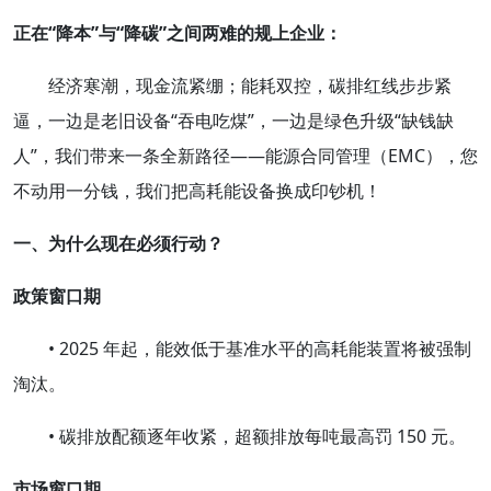
正在
“
降本
”
与
“
降碳
”
之间两难的
规上
企业：
经济寒潮，现金流紧绷；能耗双控，碳排红线步步紧
逼，一边是老旧设备“吞电吃煤”，一边是绿色升级“缺钱缺
人”，我们带来一条全新路径——能源合同管理（EMC），您
不动用一分钱，我们把高耗能设备换成印钞机！
一、为什么现在必须行动？
政策窗口期
• 2025 年起，能效低于基准水平的高耗能装置将被强制
淘汰。
• 碳排放配额逐年收紧，超额排放每吨最高罚 150 元。
市场窗口期